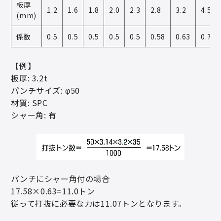
板厚
1.2
1.6
1.8
2.0
2.3
2.8
3.2
4.5
(mm)
係数
0.5
0.5
0.5
0.5
0.5
0.58
0.63
0.75
【例】
板厚: 3.2t
パンチサイズ: φ50
材質: SPC
シャー角: 有
パンチにシャー角付の場合
17.58×0.63=11.0トン
従って打抜に必要な力は11.07トンとなります。