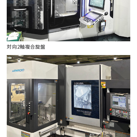
対向2軸複合旋盤