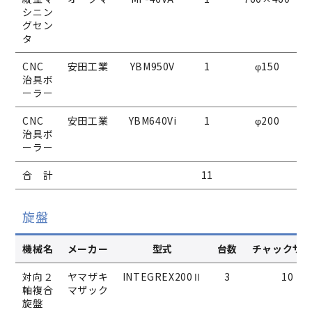
シニン
グセン
タ
CNC
安田工業
YBM950V
1
φ150
治具ボ
ーラー
CNC
安田工業
YBM640Vi
1
φ200
治具ボ
ーラー
合 計
11
旋盤
機械名
メーカー
型式
台数
チャックサ
対向２
ヤマザキ
INTEGREX200Ⅱ
3
10
軸複合
マザック
旋盤