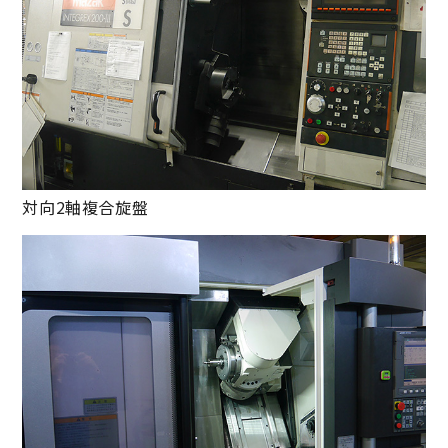
対向2軸複合旋盤