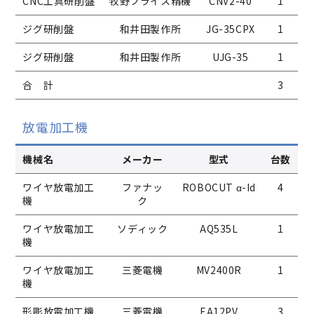
CNC工具研削盤
牧野フライス精機
CNV2-40
1
ジグ研削盤
和井田製作所
JG-35CPX
1
ジグ研削盤
和井田製作所
UJG-35
1
合 計
3
放電加工機
機械名
メーカー
型式
台数
ワイヤ放電加工
ファナッ
ROBOCUT α-Id
4
機
ク
ワイヤ放電加工
ソディック
AQ535L
1
機
ワイヤ放電加工
三菱電機
MV2400R
1
機
形彫放電加工機
三菱電機
EA12PV
3