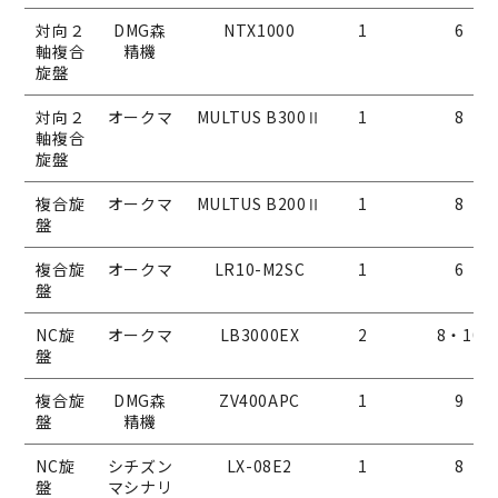
対向２
DMG森
NTX1000
1
6
軸複合
精機
旋盤
対向２
オークマ
MULTUS B300Ⅱ
1
8
軸複合
旋盤
複合旋
オークマ
MULTUS B200Ⅱ
1
8
盤
複合旋
オークマ
LR10-M2SC
1
6
盤
NC旋
オークマ
LB3000EX
2
8・10
盤
複合旋
DMG森
ZV400APC
1
9
盤
精機
NC旋
シチズン
LX-08E2
1
8
盤
マシナリ