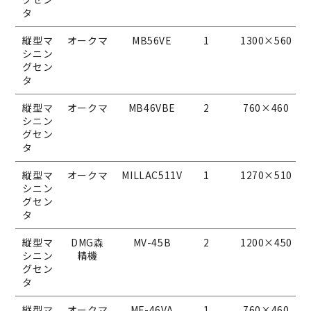
タ
縦型マ
オークマ
MB56VE
1
1300×560
シニン
グセン
タ
縦型マ
オークマ
MB46VBE
2
760×460
シニン
グセン
タ
縦型マ
オークマ
MILLAC511V
1
1270×510
シニン
グセン
タ
縦型マ
DMG森
MV-45B
2
1200×450
シニン
精機
グセン
タ
縦型マ
オークマ
MF-46VA
1
760×460