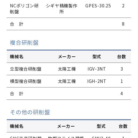
NCポリゴン研
シギヤ精機製作
GPES-30.25
2
削盤
所
合 計
8
複合研削盤
機械名
メーカー
型式
台数
立型複合研削盤
太陽工機
IGV-3NT
3
横型複合研削盤
太陽工機
IGH-2NT
1
合 計
4
その他の研削盤
機械名
メーカー
型式
台数