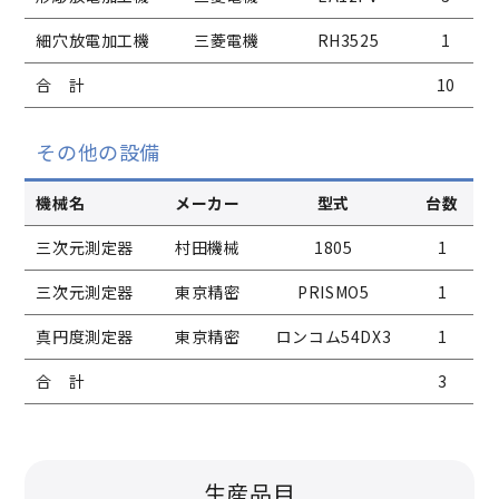
細穴放電加工機
三菱電機
RH3525
1
合 計
10
その他の設備
機械名
メーカー
型式
台数
三次元測定器
村田機械
1805
1
三次元測定器
東京精密
PRISMO5
1
真円度測定器
東京精密
ロンコム54DX3
1
合 計
3
生産品目