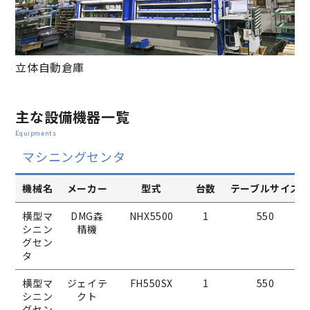
立体自動倉庫
主な設備機器一覧
Equipments
マシニングセンタ
機械名
メーカー
型式
台数
テーブルサイズ
横型マ
DMG森
NHX5500
1
550
シニン
精機
グセン
タ
横型マ
ジェイテ
FH550SX
1
550
シニン
クト
グセン