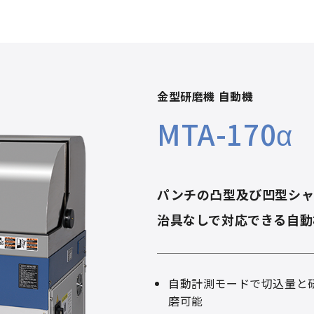
金型研磨機 自動機
MTA-170α
パンチの凸型及び凹型シ
治具なしで対応できる自動
自動計測モードで切込量と
磨可能