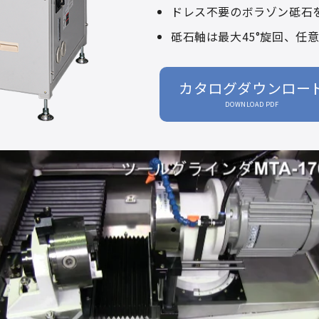
ドレス不要のボラゾン砥石
砥石軸は最大45°旋回、任
カタログダウンロー
DOWNLOAD PDF