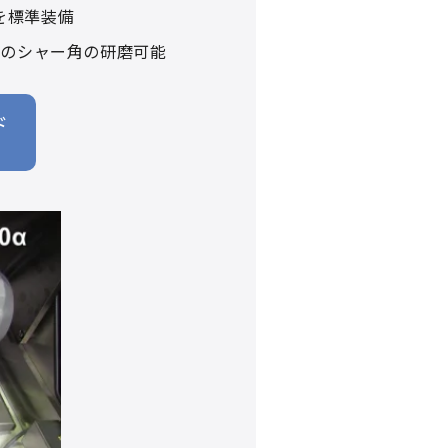
を標準装備
意のシャー角の研磨可能
ド