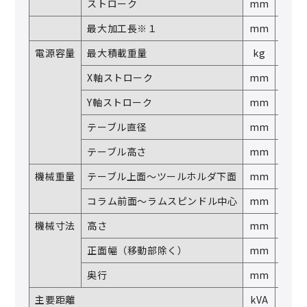
ストローク
mm
―
最大加工長※１
mm
―
電源容量
最大積載重量
kg
―
X軸ストローク
mm
―
Y軸ストローク
mm
―
テーブル直径
mm
φD
テーブル高さ
mm
A
機械重量
テーブル上面～ツールホルダ下面
mm
B
コラム前面～ラムスピンドル中心
mm
C
機械寸法
高さ
mm
H
正面幅（移動部除く）
mm
W
奥行
mm
L
主要距離
kVA
―