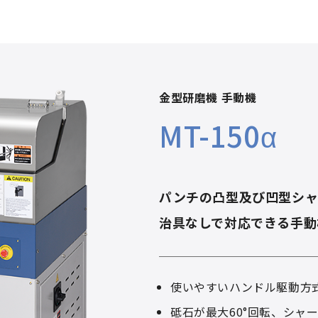
金型研磨機 手動機
MT-150α
パンチの凸型及び凹型シ
治具なしで対応できる手動
使いやすいハンドル駆動方
砥石が最大60°回転、シャ