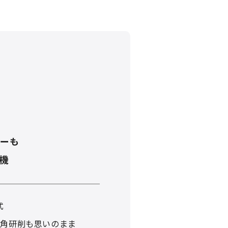
ャーも
機
式
ー角研削も思いのまま